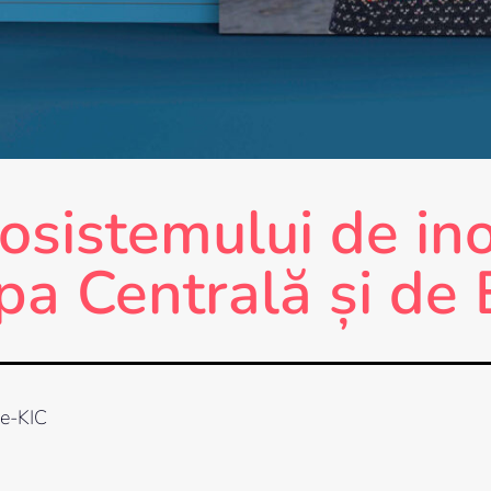
osistemului de ino
opa Centrală și de 
te-KIC