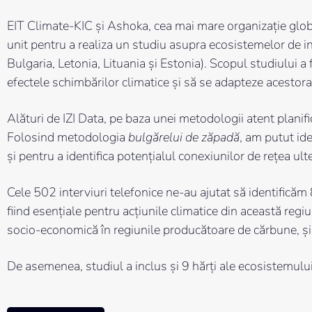
EIT Climate-KIC și Ashoka, cea mai mare organizație globa
unit pentru a realiza un studiu asupra ecosistemelor de i
Bulgaria, Letonia, Lituania și Estonia). Scopul studiului a 
efectele schimbărilor climatice și să se adapteze acestor
Alături de IZI Data, pe baza unei metodologii atent planific
Folosind metodologia
bulgărelui de zăpadă
, am putut ide
și pentru a identifica potențialul conexiunilor de rețea ult
Cele 502 interviuri telefonice ne-au ajutat să identificăm 
fiind esențiale pentru acțiunile climatice din această regiu
socio-economică în regiunile producătoare de cărbune, și
De asemenea, studiul a inclus și 9 hărți ale ecosistemului 