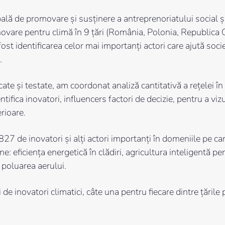
lă de promovare și susținere a antreprenoriatului social și 
novare pentru climă în 9 țări (România, Polonia, Republica 
fost identificarea celor mai importanți actori care ajută soci
a.
ate și testate, am coordonat analiză cantitativă a rețelei în 
ntifica inovatori, influencers factori de decizie, pentru a vi
erioare.
827 de inovatori și alți actori importanți în domeniile pe c
ne: eficiența energetică în clădiri, agricultura inteligentă 
 poluarea aerului.
de inovatori climatici, câte una pentru fiecare dintre țările 