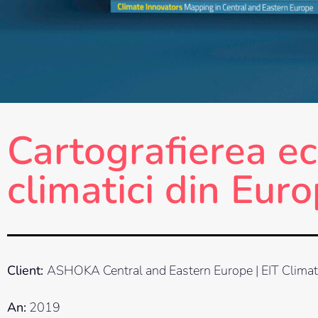
Cartografierea ec
climatici din Eur
Client:
ASHOKA Central and Eastern Europe | EIT Clima
An:
2019