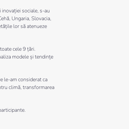
inovației sociale, s-au
Cehă, Ungaria, Slovacia,
etățile lor să atenueze
toate cele 9 țări.
zualiza modele și tendințe
are le-am considerat ca
pentru climă, transformarea
participante.