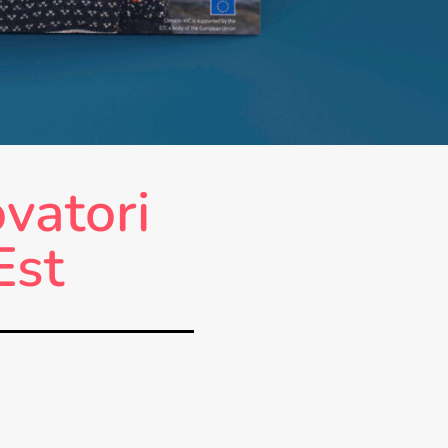
vatori
Est