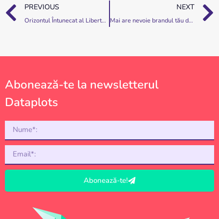
PREVIOUS
NEXT
Orizontul Întunecat al Libertății Presei
Mai are nevoie brandul tău de infografice în 2019?
Abonează-te la newsletterul
Dataplots
Abonează-te!