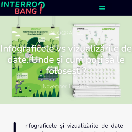
INFOGRAFICE
Infograficele vs vizualizările de
date. Unde și cum poți să le
folosești?
November 14, 2019
nfograficele și vizualizările de date